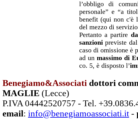
l’obbligo di comun
personale” e “a tito
benefit (qui non c'è 
del mezzo di servizio
Pertanto a partire
da
sanzioni
previste dal
caso di omissione è 
ad un
massimo di E
co. 5, è disposto l’
im
Benegiamo&Associati
dottori comm
MAGLIE
(Lecce)
P.IVA 04442520757 - Tel. +39.0836
email
:
info@benegiamoassociati.it
-