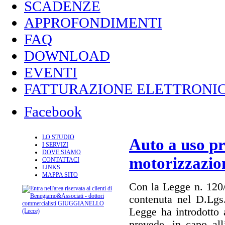
SCADENZE
APPROFONDIMENTI
FAQ
DOWNLOAD
EVENTI
FATTURAZIONE ELETTRONIC
Facebook
LO STUDIO
Auto a uso pr
I SERVIZI
DOVE SIAMO
motorizzazio
CONTATTACI
LINKS
MAPPA SITO
Con la Legge n. 120/2
contenuta nel D.Lgs.
Legge ha introdotto 
prevede, in capo all