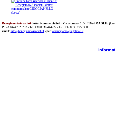
Benegiamo&Associati
dottori commercialisti
- Via Scorrano, 135 73024
MAGLIE
(Lec
P.IVA 04442520757 - Tel. +39.0836.444977 - Fax +39.0836.1950330
email
:
info@benegiamoassociati.it
-
pec
:
a.benegiamo@legalmail.it
Informat