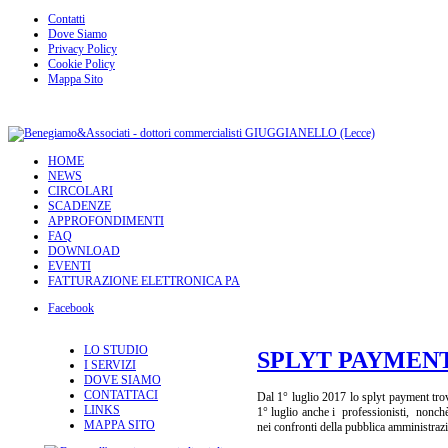
Contatti
Dove Siamo
Privacy Policy
Cookie Policy
Mappa Sito
HOME
NEWS
CIRCOLARI
SCADENZE
APPROFONDIMENTI
FAQ
DOWNLOAD
EVENTI
FATTURAZIONE ELETTRONICA PA
Facebook
LO STUDIO
SPLYT PAYMEN
I SERVIZI
DOVE SIAMO
CONTATTACI
Dal 1° luglio 2017 lo splyt payment trov
LINKS
1° luglio anche i professionisti, nonchè
MAPPA SITO
nei confronti della pubblica amministraz