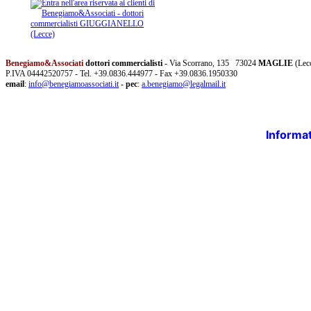
Benegiamo&Associati
dottori commercialisti
- Via Scorrano, 135 73024
MAGLIE
(Lec
P.IVA 04442520757 - Tel. +39.0836.444977 - Fax +39.0836.1950330
email
:
info@benegiamoassociati.it
-
pec
:
a.benegiamo@legalmail.it
Informat